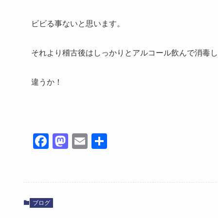
ビビる事ないと思います。
それより稽古後はしっかりとアルコール飲んで消毒し
違うか！
Fa
M
E
共
ce
as
m
有
bo
to
ail
ok
do
n
ブログ