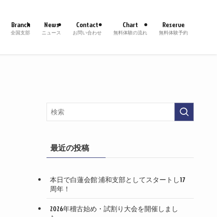
Branch
News
Contact
Chart
Reserve
全国支部
ニュース
お問い合わせ
無料体験の流れ
無料体験予約
最近の投稿
本日で白蓮会館 浦和支部としてスタートし17
周年！
2026年稽古始め・試割り大会を開催しまし