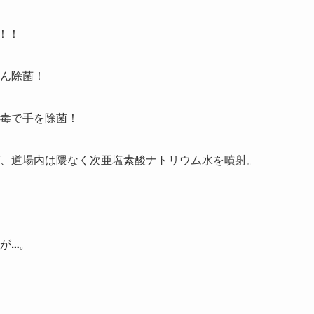
！！
ん除菌！
毒で手を除菌！
び、道場内は隈なく次亜塩素酸ナトリウム水を噴射。
が…。