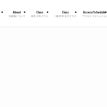
About
Class
Class
Access/Schedule
当道場について
幼年 少年クラス
一般 壮年 女子クラス
アクセス スケジュール