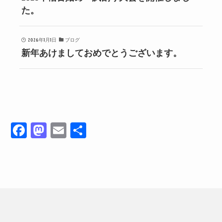
た。
2026年1月1日
ブログ
新年あけましておめでとうございます。
Fa
M
E
共
ce
as
m
有
bo
to
ail
ok
do
n