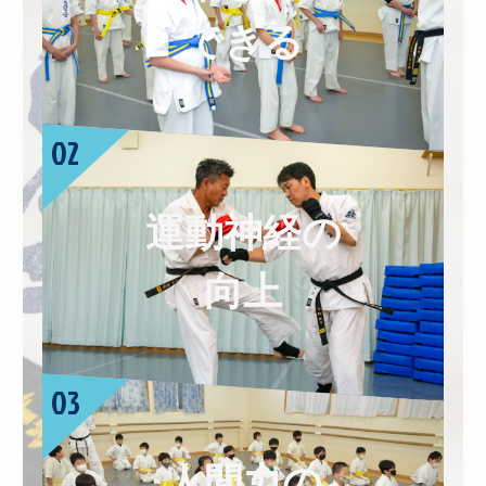
できる
運動神経の
向上
人間力の