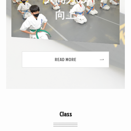
向上
READ MORE
Class