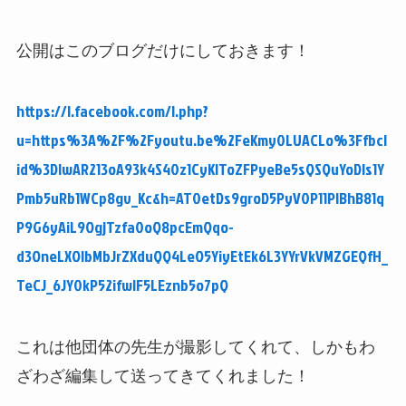
公開はこのブログだけにしておきます！
https://l.facebook.com/l.php?
u=https%3A%2F%2Fyoutu.be%2FeKmy0LUACLo%3Ffbcl
id%3DIwAR213oA93k4S40z1CyKlToZFPyeBe5sQSQuYoDIs1Y
Pmb5uRb1WCp8gv_Kc&h=AT0etDs9groD5PyV0P11PlBhB81q
P9G6yAiL9OgjTzfa0oQ8pcEmQqo-
d3OneLXOIbMbJrZXduQQ4LeO5YiyEtEk6L3YYrVkVMZGEQfH_
TeCJ_6JY0kP52ifwlF5LEznb5o7pQ
これは他団体の先生が撮影してくれて、しかもわ
ざわざ編集して送ってきてくれました！