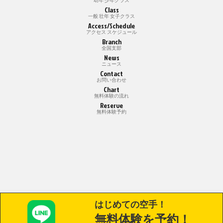
Class
一般 壮年 女子クラス
Access/Schedule
アクセス スケジュール
Branch
全国支部
News
ニュース
Contact
お問い合わせ
Chart
無料体験の流れ
Reserve
無料体験予約
はじめての空手！
無料体験を予約！
©
白蓮会館 埼玉浦和支部 西野道場ホームページ.