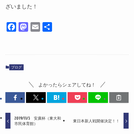
ざいました！
Fa
M
E
共
ce
as
m
有
bo
to
ail
ok
do
n
ブログ
よかったらシェアしてね！
2019/11/3 安廣杯（東大和
東日本新人戦開催決定！！
市民体育館）