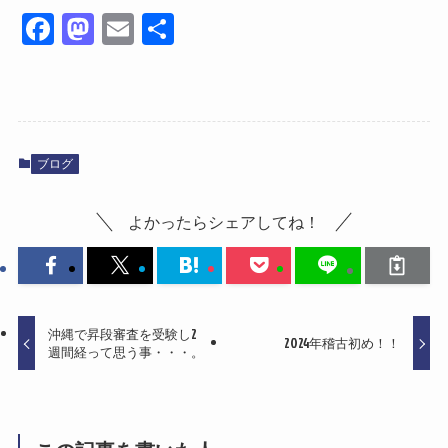
Fa
M
E
共
ce
as
m
有
bo
to
ail
ok
do
n
ブログ
よかったらシェアしてね！
沖縄で昇段審査を受験し2
2024年稽古初め！！
週間経って思う事・・・。