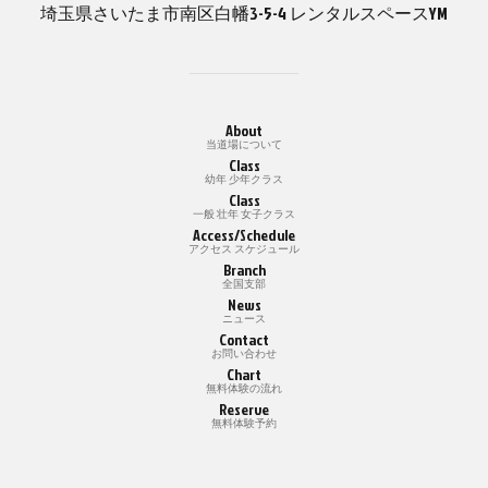
埼玉県さいたま市南区白幡3-5-4 レンタルスペースYM
About
当道場について
Class
幼年 少年クラス
Class
一般 壮年 女子クラス
Access/Schedule
アクセス スケジュール
Branch
全国支部
News
ニュース
Contact
お問い合わせ
Chart
無料体験の流れ
Reserve
無料体験予約