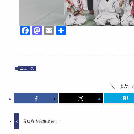
Fa
M
E
共
ce
as
m
有
bo
to
ail
ok
do
n
ニュース
よかっ
昇級審査合格発表！！