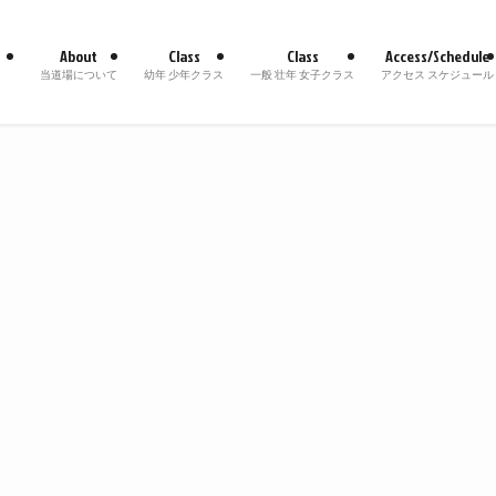
About
Class
Class
Access/Schedule
当道場について
幼年 少年クラス
一般 壮年 女子クラス
アクセス スケジュール