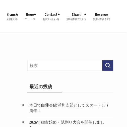
Branch
News
Contact
Chart
Reserve
全国支部
ニュース
お問い合わせ
無料体験の流れ
無料体験予約
最近の投稿
本日で白蓮会館 浦和支部としてスタートし17
周年！
2026年稽古始め・試割り大会を開催しまし