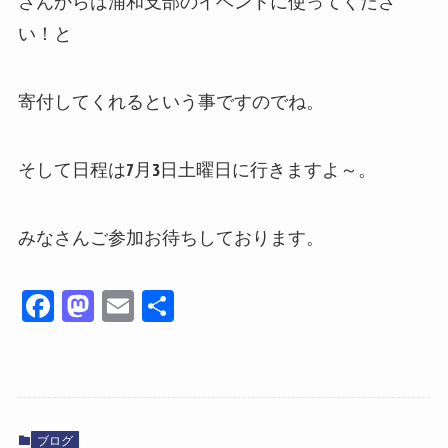
さんからは浦和支部のイベントに使ってくださ
い！と
寄付してくれるという事ですのでね。
そして日程は7月3日土曜日に行きますよ～。
みなさんご参加お待ちしております。
Fa
M
E
共
ce
as
m
有
bo
to
ail
ok
do
n
ブログ