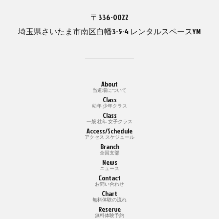
〒336-0022
埼玉県さいたま市南区白幡3-5-4 レンタルスペースYM
About
当道場について
Class
幼年 少年クラス
Class
一般 壮年 女子クラス
Access/Schedule
アクセス スケジュール
Branch
全国支部
News
ニュース
Contact
お問い合わせ
Chart
無料体験の流れ
Reserve
無料体験予約