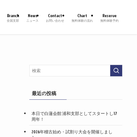
Branch
News
Contact
Chart
Reserve
全国支部
ニュース
お問い合わせ
無料体験の流れ
無料体験予約
最近の投稿
本日で白蓮会館 浦和支部としてスタートし17
周年！
2026年稽古始め・試割り大会を開催しまし