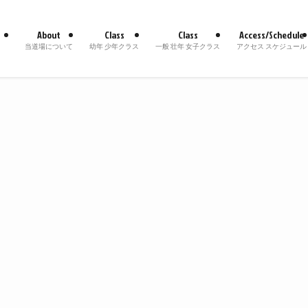
About
Class
Class
Access/Schedule
当道場について
幼年 少年クラス
一般 壮年 女子クラス
アクセス スケジュール