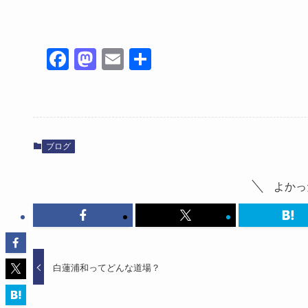
Fa
M
E
共
ce
as
m
有
bo
to
ail
ok
do
n
ブログ
よかっ
白蓮浦和ってどんな道場？