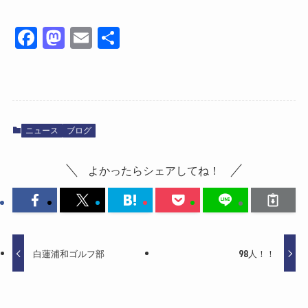
Fa
M
E
共
ce
as
m
有
bo
to
ail
ok
do
n
ニュース
ブログ
よかったらシェアしてね！
白蓮浦和ゴルフ部
98人！！