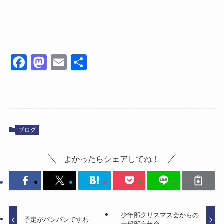
Fa
M
E
共
ce
as
m
有
bo
to
ail
ok
do
n
ブログ
よかったらシェアしてね！
少年部クリスマス会からの
予定がパンパンですわ
一般部忘年会