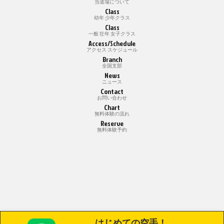
当道場について
Class
幼年 少年クラス
Class
一般 壮年 女子クラス
Access/Schedule
アクセス スケジュール
Branch
全国支部
News
ニュース
Contact
お問い合わせ
Chart
無料体験の流れ
Reserve
無料体験予約
はじめての空手！