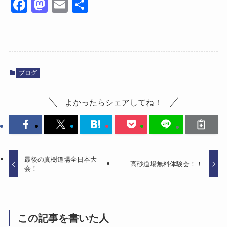
Fa
M
E
共
ce
as
m
有
bo
to
ail
ok
do
n
ブログ
よかったらシェアしてね！
最後の真樹道場全日本大
高砂道場無料体験会！！
会！
この記事を書いた人