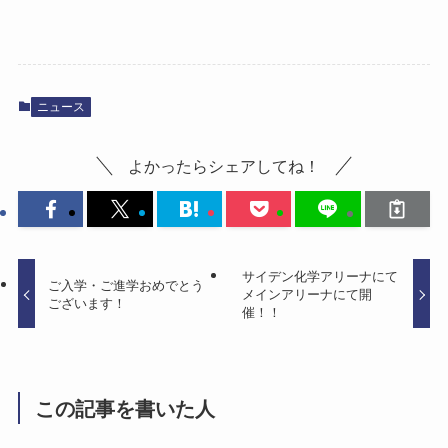
ce
as
m
有
bo
to
ail
ok
do
n
ニュース
よかったらシェアしてね！
サイデン化学アリーナにて
ご入学・ご進学おめでとう
メインアリーナにて開
ございます！
催！！
この記事を書いた人