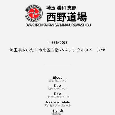
〒336-0022
埼玉県さいたま市南区白幡3-5-4 レンタルスペースYM
About
当道場について
Class
幼年 少年クラス
Class
一般 壮年 女子クラス
Access/Schedule
アクセス スケジュール
Branch
全国支部