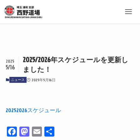
2025/2026年スケジュールを更新し
2025
5/16
ました！
ニュース
2025年5月16日
20252026スケジュール
Fa
M
E
共