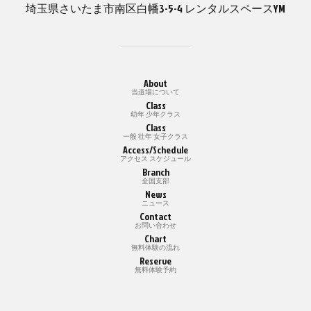
埼玉県さいたま市南区白幡3-5-4 レンタルスペースYM
About
当道場について
Class
幼年 少年クラス
Class
一般 壮年 女子クラス
Access/Schedule
アクセス スケジュール
Branch
全国支部
News
ニュース
Contact
お問い合わせ
Chart
無料体験の流れ
Reserve
無料体験予約