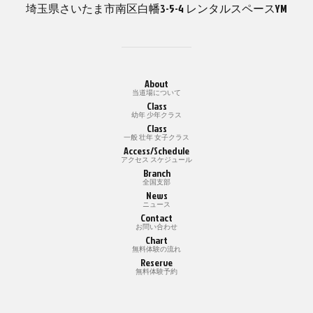
埼玉県さいたま市南区白幡3-5-4 レンタルスペースYM
About
当道場について
Class
幼年 少年クラス
Class
一般 壮年 女子クラス
Access/Schedule
アクセス スケジュール
Branch
全国支部
News
ニュース
Contact
お問い合わせ
Chart
無料体験の流れ
Reserve
無料体験予約