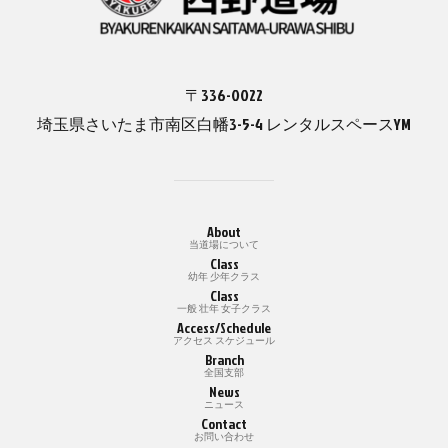
〒336-0022
埼玉県さいたま市南区白幡3-5-4 レンタルスペースYM
About
当道場について
Class
幼年 少年クラス
Class
一般 壮年 女子クラス
Access/Schedule
アクセス スケジュール
Branch
全国支部
News
ニュース
Contact
お問い合わせ