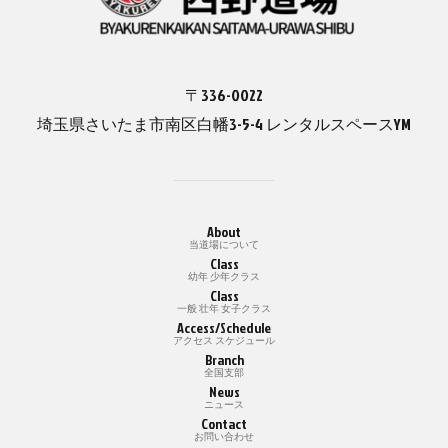
〒336-0022
埼玉県さいたま市南区白幡3-5-4 レンタルスペースYM
About
当道場について
Class
幼年 少年クラス
Class
一般 壮年 女子クラス
Access/Schedule
アクセス スケジュール
Branch
全国支部
News
ニュース
Contact
お問い合わせ