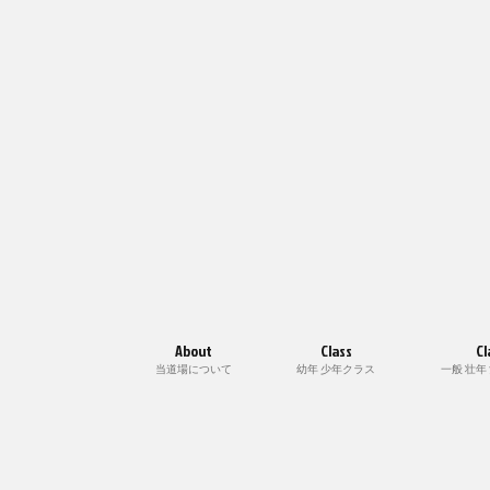
About
Class
Cl
当道場について
幼年 少年クラス
一般 壮年