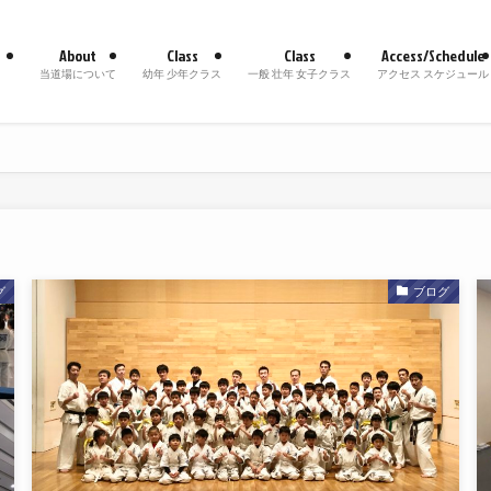
About
Class
Class
Access/Schedule
当道場について
幼年 少年クラス
一般 壮年 女子クラス
アクセス スケジュール
グ
ブログ