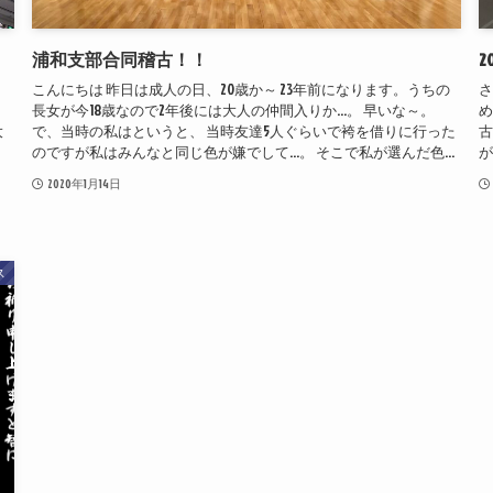
浦和支部合同稽古！！
2
き
こんにちは 昨日は成人の日、20歳か～ 23年前になります。うちの
さ
ジ
長女が今18歳なので2年後には大人の仲間入りか…。 早いな～。
め
大
で、当時の私はというと、 当時友達5人ぐらいで袴を借りに行った
古
のですが私はみんなと同じ色が嫌でして…。 そこで私が選んだ色...
が
2020年1月14日
ス