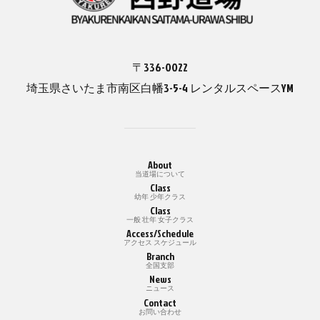
〒336-0022
埼玉県さいたま市南区白幡3-5-4 レンタルスペースYM
About
当道場について
Class
幼年 少年クラス
Class
一般 壮年 女子クラス
Access/Schedule
アクセス スケジュール
Branch
全国支部
News
ニュース
Contact
お問い合わせ