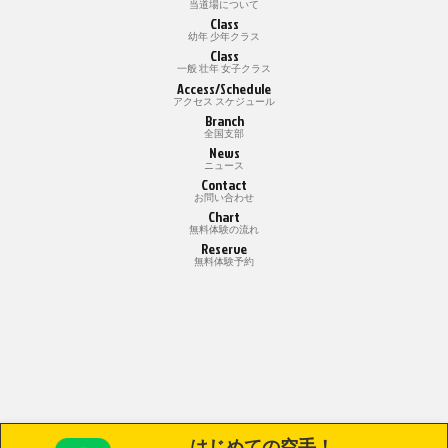
当道場について
Class
幼年 少年クラス
Class
一般 壮年 女子クラス
Access/Schedule
アクセス スケジュール
Branch
全国支部
News
ニュース
Contact
お問い合わせ
Chart
無料体験の流れ
Reserve
無料体験予約
はじめての空手！