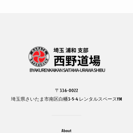
ok
do
n
〒336-0022
埼玉県さいたま市南区白幡3-5-4 レンタルスペースYM
About