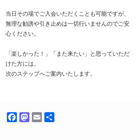
当日その場でご入会いただくことも可能ですが、
無理な勧誘や引き止めは一切行いませんのでご安
心ください。
「楽しかった！」「また来たい」と思っていただ
けた方には、
次のステップへご案内いたします。
Fa
M
E
共
ce
as
m
有
bo
to
ail