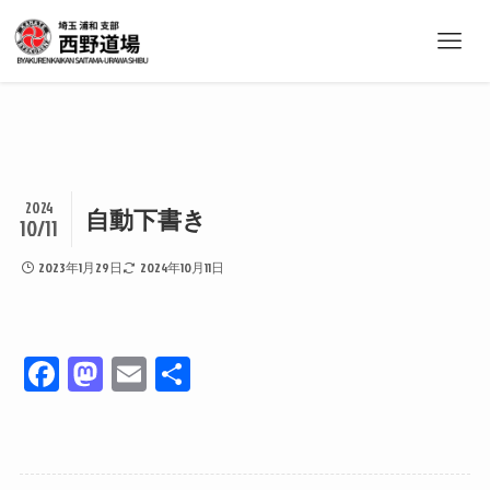
2024
自動下書き
10/11
2023年1月29日
2024年10月11日
Fa
M
E
共
ce
as
m
有
bo
to
ail
ok
do