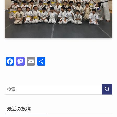
Fa
M
E
共
ce
as
m
有
bo
to
ail
ok
do
n
最近の投稿