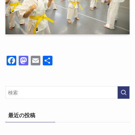
Fa
M
E
共
ce
as
m
有
bo
to
ail
ok
do
n
最近の投稿