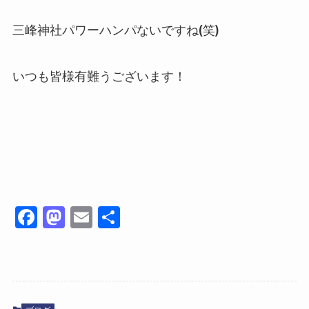
三峰神社パワーハンパないですね(笑)
いつも皆様有難うございます！
Fa
M
E
共
ce
as
m
有
bo
to
ail
ok
do
n