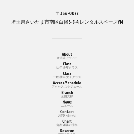
〒336-0022
埼玉県さいたま市南区白幡3-5-4 レンタルスペースYM
About
当道場について
Class
幼年 少年クラス
Class
一般 壮年 女子クラス
Access/Schedule
アクセス スケジュール
Branch
全国支部
News
ニュース
Contact
お問い合わせ
Chart
無料体験の流れ
Reserve