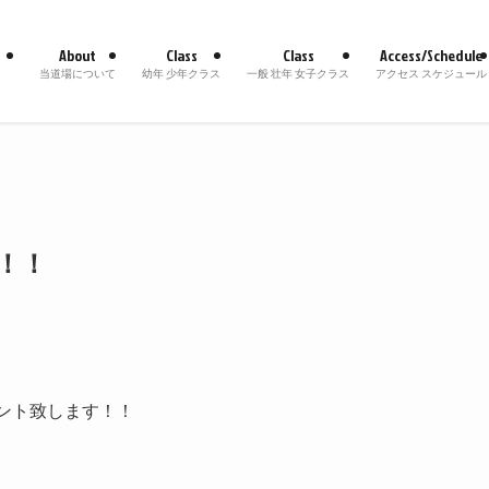
About
Class
Class
Access/Schedule
当道場について
幼年 少年クラス
一般 壮年 女子クラス
アクセス スケジュール
ン！！
ゼント致します！！