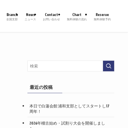
Branch
News
Contact
Chart
Reserve
全国支部
ニュース
お問い合わせ
無料体験の流れ
無料体験予約
最近の投稿
本日で白蓮会館 浦和支部としてスタートし17
周年！
2026年稽古始め・試割り大会を開催しまし