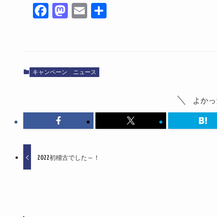
Fa
M
E
共
ce
as
m
有
bo
to
ail
ok
do
n
キャンペーン
ニュース
よかっ
2022初稽古でした～！