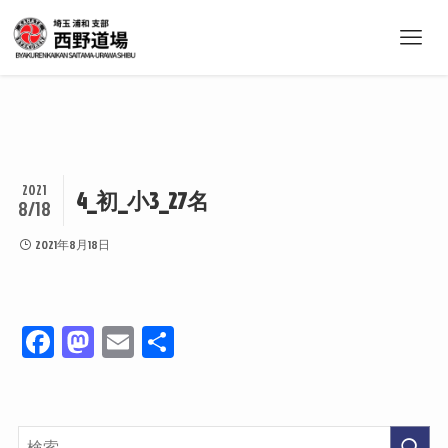
2021
4_初_小3_27名
8/18
2021年8月18日
Fa
M
E
共
ce
as
m
有
bo
to
ail
ok
do