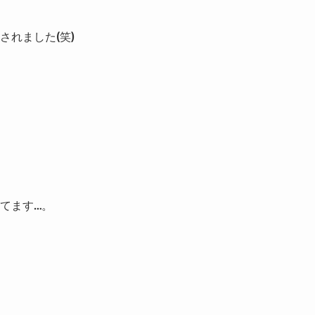
れました(笑)
れてます…。