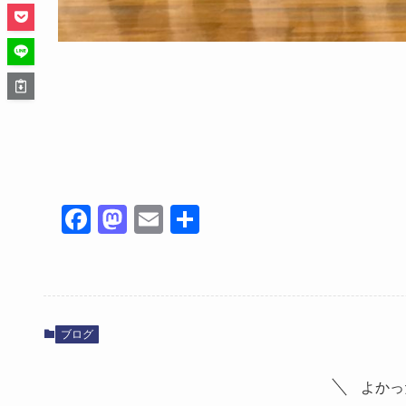
Fa
M
E
共
ce
as
m
有
bo
to
ail
ok
do
n
ブログ
よかっ