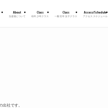
About
Class
Class
Access/Schedule
当道場について
幼年 少年クラス
一般 壮年 女子クラス
アクセス スケジュール
の出社です。