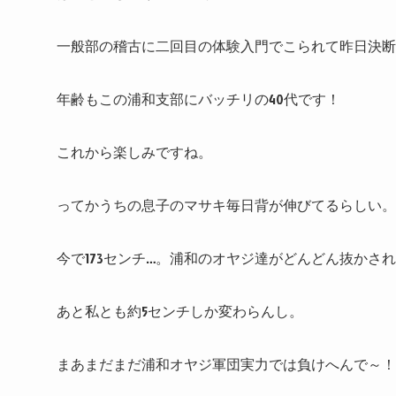
一般部の稽古に二回目の体験入門でこられて昨日決断さ
年齢もこの浦和支部にバッチリの40代です！
これから楽しみですね。
ってかうちの息子のマサキ毎日背が伸びてるらしい。
今で173センチ…。浦和のオヤジ達がどんどん抜かさ
あと私とも約5センチしか変わらんし。
まあまだまだ浦和オヤジ軍団実力では負けへんで～！