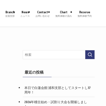
Branch
News
Contact
Chart
Reserve
全国支部
ニュース
お問い合わせ
無料体験の流れ
無料体験予約
最近の投稿
本日で白蓮会館 浦和支部としてスタートし17
周年！
2026年稽古始め・試割り大会を開催しまし