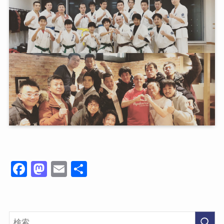
Fa
M
E
共
ce
as
m
有
bo
to
ail
ok
do