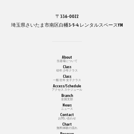
〒336-0022
埼玉県さいたま市南区白幡3-5-4 レンタルスペースYM
About
当道場について
Class
幼年 少年クラス
Class
一般 壮年 女子クラス
Access/Schedule
アクセス スケジュール
Branch
全国支部
News
ニュース
Contact
お問い合わせ
Chart
無料体験の流れ
Reserve