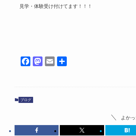
見学・体験受け付けてます！！！
Fa
M
E
共
ce
as
m
有
bo
to
ail
ok
do
n
ブログ
よかっ