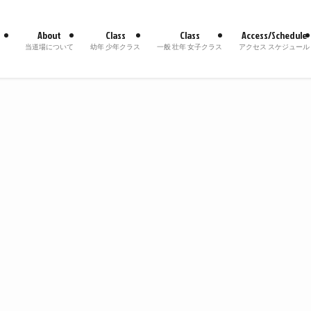
About
Class
Class
Access/Schedule
当道場について
幼年 少年クラス
一般 壮年 女子クラス
アクセス スケジュール