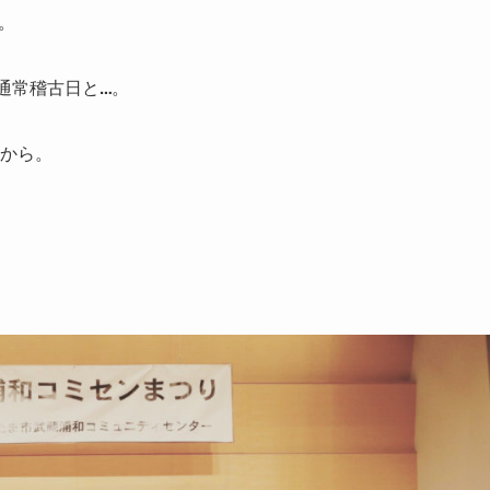
。
通常稽古日と…。
から。