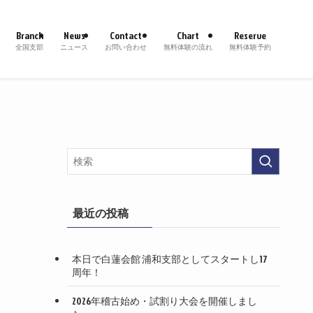
Branch
News
Contact
Chart
Reserve
全国支部
ニュース
お問い合わせ
無料体験の流れ
無料体験予約
最近の投稿
本日で白蓮会館 浦和支部としてスタートし17
周年！
2026年稽古始め・試割り大会を開催しまし