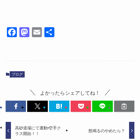
Fa
M
E
共
ce
as
m
有
bo
to
ail
ok
do
n
ブログ
よかったらシェアしてね！
高砂道場にて運動×空手ク
怒鳴るのやめたら？
ラス開始！！