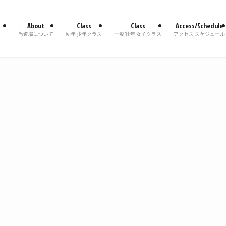
About
Class
Class
Access/Schedule
当道場について
幼年 少年クラス
一般 壮年 女子クラス
アクセス スケジュール