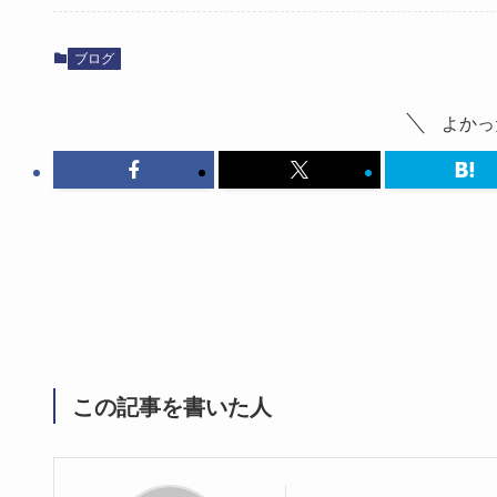
ok
do
n
ブログ
よかっ
この記事を書いた人