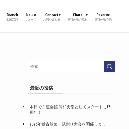
Branch
News
Contact
Chart
Reserve
全国支部
ニュース
お問い合わせ
無料体験の流れ
無料体験予約
最近の投稿
本日で白蓮会館 浦和支部としてスタートし17
周年！
2026年稽古始め・試割り大会を開催しまし