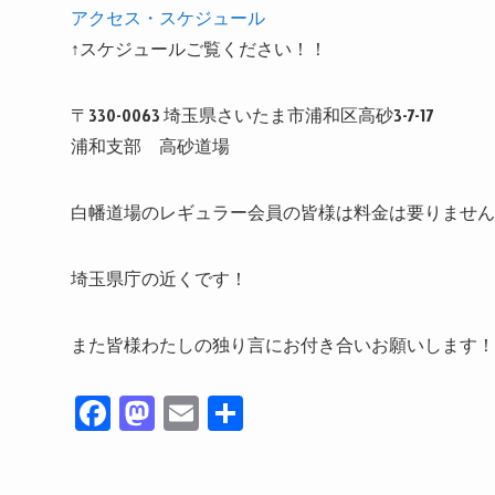
アクセス・スケジュール
↑スケジュールご覧ください！！
〒330-0063 埼玉県さいたま市浦和区高砂3-7-17
浦和支部 高砂道場
白幡道場のレギュラー会員の皆様は料金は要りません
埼玉県庁の近くです！
また皆様わたしの独り言にお付き合いお願いします！
Fa
M
E
共
ce
as
m
有
bo
to
ail