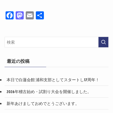
Fa
M
E
共
ce
as
m
有
bo
to
ail
ok
do
n
最近の投稿
本日で白蓮会館 浦和支部としてスタートし17周年！
2026年稽古始め・試割り大会を開催しました。
新年あけましておめでとうございます。