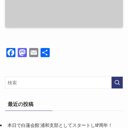
Fa
M
E
共
ce
as
m
有
bo
to
ail
ok
do
n
最近の投稿
本日で白蓮会館 浦和支部としてスタートし17周年！