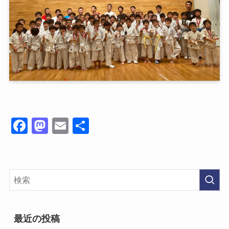
Fa
M
E
共
ce
as
m
有
bo
to
ail
ok
do
n
最近の投稿