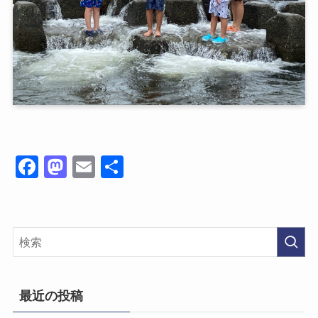
Fa
M
E
共
ce
as
m
有
bo
to
ail
ok
do
n
最近の投稿