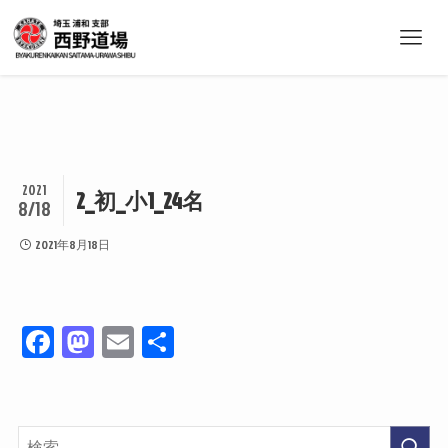
2021
2_初_小1_24名
8/18
2021年8月18日
Fa
M
E
共
ce
as
m
有
bo
to
ail
ok
do