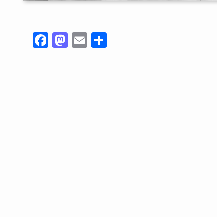
Fa
M
E
共
ce
as
m
有
bo
to
ail
ok
do
n