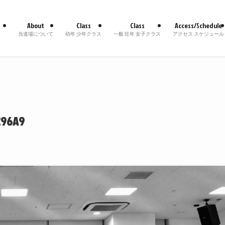
About
Class
Class
Access/Schedule
当道場について
幼年 少年クラス
一般 壮年 女子クラス
アクセス スケジュール
296A9