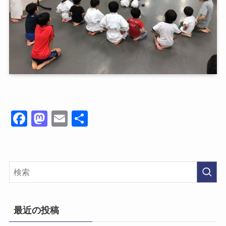
Fa
M
E
共
ce
as
m
有
bo
to
ail
ok
do
n
最近の投稿