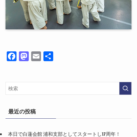
Fa
M
E
共
ce
as
m
有
bo
to
ail
ok
do
n
最近の投稿
本日で白蓮会館 浦和支部としてスタートし17周年！