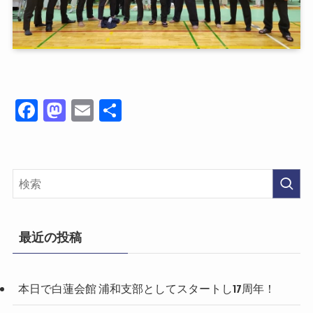
Fa
M
E
共
ce
as
m
有
bo
to
ail
ok
do
n
最近の投稿
本日で白蓮会館 浦和支部としてスタートし17周年！