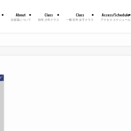
About
Class
Class
Access/Schedule
当道場について
幼年 少年クラス
一般 壮年 女子クラス
アクセス スケジュール
グ