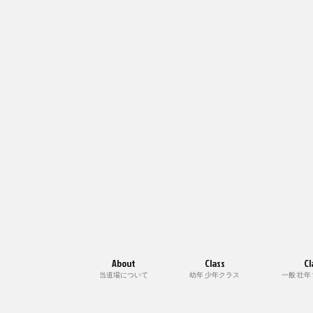
About
Class
Cl
当道場について
幼年 少年クラス
一般 壮年